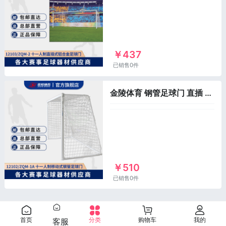
￥437
已销售0件
金陵体育 钢管足球门 直插 移动 比赛球门 大型赛事或培训 单个
￥510
已销售0件
首页
分类
购物车
我的
客服