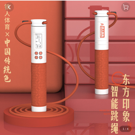
1
/
4